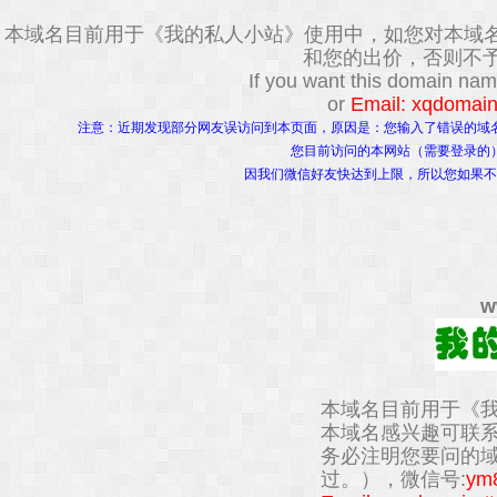
本域名目前用于《我的私人小站》使用中，如您对本域
和您的出价，否则不予
If you want this domain na
or
Email: xqdomai
注意：近期发现部分网友误访问到本页面，原因是：您输入了错误的域
您目前访问的本网站（需要登录的
因我们微信好友快达到上限，所以您如果不
w
本域名目前用于《
本域名感兴趣可联
务必注明您要问的
过。），微信号:
ym